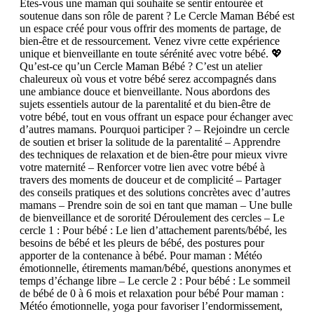
Êtes-vous une maman qui souhaite se sentir entourée et
soutenue dans son rôle de parent ? Le Cercle Maman Bébé est
un espace créé pour vous offrir des moments de partage, de
bien-être et de ressourcement. Venez vivre cette expérience
unique et bienveillante en toute sérénité avec votre bébé. 💖
Qu’est-ce qu’un Cercle Maman Bébé ? C’est un atelier
chaleureux où vous et votre bébé serez accompagnés dans
une ambiance douce et bienveillante. Nous abordons des
sujets essentiels autour de la parentalité et du bien-être de
votre bébé, tout en vous offrant un espace pour échanger avec
d’autres mamans. Pourquoi participer ? – Rejoindre un cercle
de soutien et briser la solitude de la parentalité – Apprendre
des techniques de relaxation et de bien-être pour mieux vivre
votre maternité – Renforcer votre lien avec votre bébé à
travers des moments de douceur et de complicité – Partager
des conseils pratiques et des solutions concrètes avec d’autres
mamans – Prendre soin de soi en tant que maman – Une bulle
de bienveillance et de sororité Déroulement des cercles – Le
cercle 1 : Pour bébé : Le lien d’attachement parents/bébé, les
besoins de bébé et les pleurs de bébé, des postures pour
apporter de la contenance à bébé. Pour maman : Météo
émotionnelle, étirements maman/bébé, questions anonymes et
temps d’échange libre – Le cercle 2 : Pour bébé : Le sommeil
de bébé de 0 à 6 mois et relaxation pour bébé Pour maman :
Météo émotionnelle, yoga pour favoriser l’endormissement,