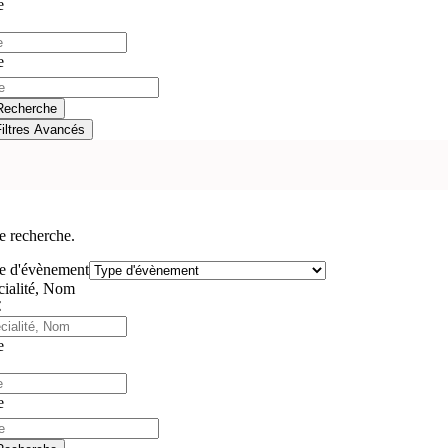
e
e
Recherche
Filtres Avancés
e recherche.
e d'évènement
cialité, Nom
e
e