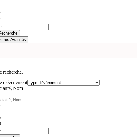
e
e
Recherche
Filtres Avancés
e recherche.
e d'évènement
cialité, Nom
e
e