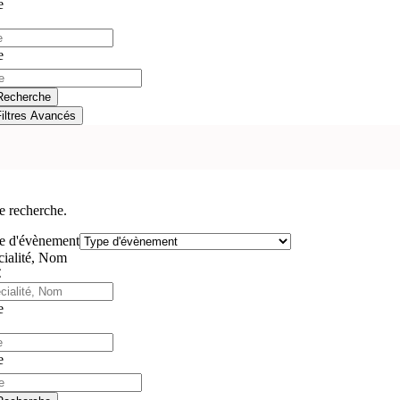
e
e
Recherche
Filtres Avancés
e recherche.
e d'évènement
cialité, Nom
e
e