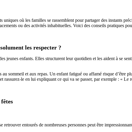
s uniques où les familles se rassemblent pour partager des instants pr
ements ou des activités inhabituelles. Voici des conseils pratiques pou
absolument les respecter ?
des jeunes enfants
. Elles structurent leur quotidien et les aident à se se
és au sommeil et aux repas. Un
enfant fatigué
ou affamé risque d’être plus
et rassurez-le en lui expliquant ce qui va se passer, par exemple : « L
 fêtes
 se retrouver entourés de nombreuses personnes peut être impressionnant