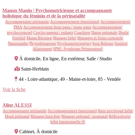
Manon Manin | Psychomotricienne et accompagnante
holistique du féminin et de la périnatalité
Accompagnante périnatale
Accompagnement émotionnel
Accompagnement
PMA
Accompagnement futur papa / jeune papa
Accompagnement
psychocorporel
Cercles parents / enfants
Coaching
Danse prénatale
Doula
Fertilité
Mama Blessing
Massage bébé
Massages et Soins corporels
Naturopathe
Phytothérapeute
Psychomotricien(ne)
Soin Rebozo
Soutien
Allaitement
SPM - Syndrome Prémenstruel
À domicile, En ligne, En extérieur, Salle / Studio
Saint-Herblain
44 - Loire-atlantique, 49 - Maine-et-loire, 85 - Vendée
Voir la fiche
Aline ALESSI
Accompagnante périnatale
Accompagnement émotionnel
Bain enveloppé bébé
Deuil périnatal
Massage bien-être
Massage prénatal / postnatal
Réflexologie
bébé émotionnelle ®
Cabinet, À domicile