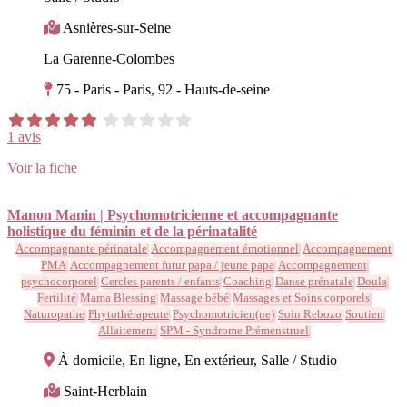
Asnières-sur-Seine
La Garenne-Colombes
75 - Paris - Paris, 92 - Hauts-de-seine
1 avis
Voir la fiche
Manon Manin | Psychomotricienne et accompagnante
holistique du féminin et de la périnatalité
Accompagnante périnatale
Accompagnement émotionnel
Accompagnement
PMA
Accompagnement futur papa / jeune papa
Accompagnement
psychocorporel
Cercles parents / enfants
Coaching
Danse prénatale
Doula
Fertilité
Mama Blessing
Massage bébé
Massages et Soins corporels
Naturopathe
Phytothérapeute
Psychomotricien(ne)
Soin Rebozo
Soutien
Allaitement
SPM - Syndrome Prémenstruel
À domicile, En ligne, En extérieur, Salle / Studio
Saint-Herblain