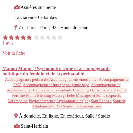
Asnières-sur-Seine
La Garenne-Colombes
75 - Paris - Paris, 92 - Hauts-de-seine
1 avis
Voir la fiche
Manon Manin | Psychomotricienne et accompagnante
holistique du féminin et de la périnatalité
Accompagnante périnatale
Accompagnement émotionnel
Accompagnement
PMA
Accompagnement futur papa / jeune papa
Accompagnement
psychocorporel
Cercles parents / enfants
Coaching
Danse prénatale
Doula
Fertilité
Mama Blessing
Massage bébé
Massages et Soins corporels
Naturopathe
Phytothérapeute
Psychomotricien(ne)
Soin Rebozo
Soutien
Allaitement
SPM - Syndrome Prémenstruel
À domicile, En ligne, En extérieur, Salle / Studio
Saint-Herblain