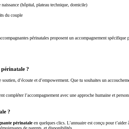
 naissance (hôpital, plateau technique, domicile)
its du couple
t accompagnantes périnatales proposent un accompagnement spécifique p
périnatale ?
 de soutien, d’écoute et d’empowerment. Que tu souhaites un accoucheme
ent compléter l’accompagnement avec une approche humaine et personnali
ale ?
nante périnatale
en quelques clics. L’annuaire est conçu pour t’aider à 
 témoignages de parents, et disponibilités.