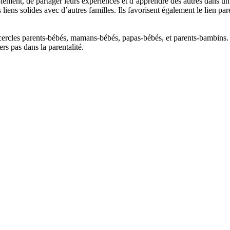
olement, de partager leurs expériences et d’apprendre des autres dans un
s liens solides avec d’autres familles. Ils favorisent également le lien 
 cercles parents-bébés, mamans-bébés, papas-bébés, et parents-bambins. 
rs pas dans la parentalité.