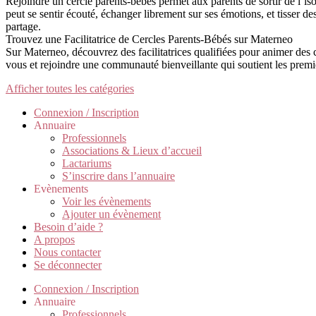
Rejoindre un cercle parents-bébés permet aux parents de sortir de l’is
peut se sentir écouté, échanger librement sur ses émotions, et tisser de
partage.
Trouvez une Facilitatrice de Cercles Parents-Bébés sur Materneo
Sur Materneo, découvrez des facilitatrices qualifiées pour animer des
vous et rejoindre une communauté bienveillante qui soutient les premie
Afficher toutes les catégories
Connexion / Inscription
Annuaire
Professionnels
Associations & Lieux d’accueil
Lactariums
S’inscrire dans l’annuaire
Evènements
Voir les évènements
Ajouter un évènement
Besoin d’aide ?
A propos
Nous contacter
Se déconnecter
Connexion / Inscription
Annuaire
Professionnels