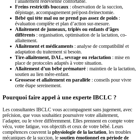
l’allaitement redevienne confortable.
Freins restrictifs buccaux
: observation de la succion,
dépistage, accompagnement pré/post-freinectomie.
Bébé qui tète mal ou ne prend pas assez de poids
:
évaluation complète et plan d’action sur-mesure.
Allaitement de jumeaux, triplés ou enfants d’âges
différents
: organisation, optimisation de la lactation, co-
allaitement.
Allaitement et médicaments
: analyse de compatibilité et
adaptation du traitement si besoin.
Tire-allaitement, DAL, sevrage ou relactation
: mise en
place de protocoles adaptés à votre situation.
Allaitement d’un bébé prématuré
: maintien de la lactation,
soutien au lien mère-enfant.
Grossesse et allaitement en parallèle
: conseils pour vivre
cette étape sereinement.
Pourquoi faire appel à une experte IBCLC ?
Les consultantes IBCLC vous accompagnent sans jugement, avec
précision, que vous souhaitiez poursuivre votre allaitement,
l’adapter, ou le vivre différemment. Elles prennent en compte votre
vécu, votre fatigue, vos objectifs et ceux de votre bébé. Leurs
compétences couvrent la
physiologie de la lactation
, les troubles
mécaniques de la succion, le
soutien émotionnel en période de