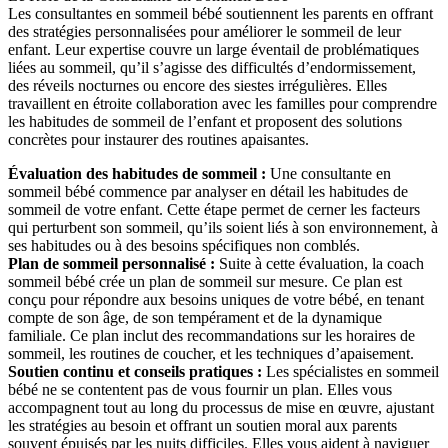
Les consultantes en sommeil bébé soutiennent les parents en offrant
des stratégies personnalisées pour améliorer le sommeil de leur
enfant. Leur expertise couvre un large éventail de problématiques
liées au sommeil, qu’il s’agisse des difficultés d’endormissement,
des réveils nocturnes ou encore des siestes irrégulières. Elles
travaillent en étroite collaboration avec les familles pour comprendre
les habitudes de sommeil de l’enfant et proposent des solutions
concrètes pour instaurer des routines apaisantes.
Évaluation des habitudes de sommeil :
Une consultante en
sommeil bébé commence par analyser en détail les habitudes de
sommeil de votre enfant. Cette étape permet de cerner les facteurs
qui perturbent son sommeil, qu’ils soient liés à son environnement, à
ses habitudes ou à des besoins spécifiques non comblés.
Plan de sommeil personnalisé :
Suite à cette évaluation, la coach
sommeil bébé crée un plan de sommeil sur mesure. Ce plan est
conçu pour répondre aux besoins uniques de votre bébé, en tenant
compte de son âge, de son tempérament et de la dynamique
familiale. Ce plan inclut des recommandations sur les horaires de
sommeil, les routines de coucher, et les techniques d’apaisement.
Soutien continu et conseils pratiques :
Les spécialistes en sommeil
bébé ne se contentent pas de vous fournir un plan. Elles vous
accompagnent tout au long du processus de mise en œuvre, ajustant
les stratégies au besoin et offrant un soutien moral aux parents
souvent épuisés par les nuits difficiles. Elles vous aident à naviguer