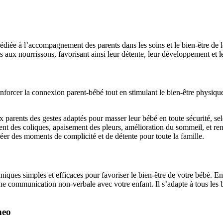
é
diée à l’accompagnement des parents dans les soins et le bien-être de l
aux nourrissons, favorisant ainsi leur détente, leur développement et l
forcer la connexion parent-bébé tout en stimulant le bien-être physiqu
parents des gestes adaptés pour masser leur bébé en toute sécurité, sel
ent des coliques, apaisement des pleurs, amélioration du sommeil, et r
er des moments de complicité et de détente pour toute la famille.
ques simples et efficaces pour favoriser le bien-être de votre bébé. En
e communication non-verbale avec votre enfant. Il s’adapte à tous les béb
neo