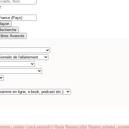
e
Rayon
Recherche
Filtres Avancés
parents / enfants
Coach parental(e)
Doula
Massage bébé
Massage prénatal / postna