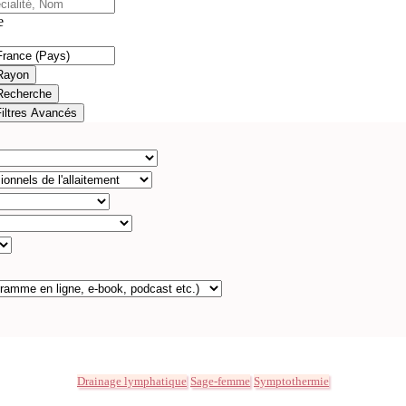
e
Rayon
Recherche
Filtres Avancés
Drainage lymphatique
Sage-femme
Symptothermie