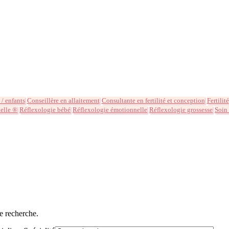
 / enfants
Conseillère en allaitement
Consultante en fertilité et conception
Fertilité
elle ®
Réflexologie bébé
Réflexologie émotionnelle
Réflexologie grossesse
Soin
e recherche.