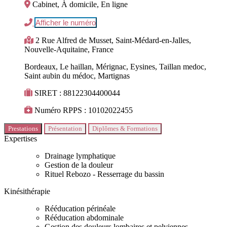
Cabinet, À domicile, En ligne
Afficher le numéro
2 Rue Alfred de Musset, Saint-Médard-en-Jalles,
Nouvelle-Aquitaine, France
Bordeaux, Le haillan, Mérignac, Eysines, Taillan medoc,
Saint aubin du médoc, Martignas
SIRET : 88122304400044
Numéro RPPS : 10102022455
Prestations
Présentation
Diplômes & Formations
Expertises
Drainage lymphatique
Gestion de la douleur
Rituel Rebozo - Resserrage du bassin
Kinésithérapie
Rééducation périnéale
Rééducation abdominale
Gestion des douleurs lombaires et pelviennes