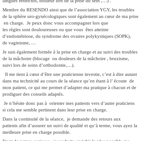
langues restrictifs, douleur lors de la prise du sein ,…) .
Membre du RESENDO ainsi que de l’association YGY, les troubles
de la sphère
uro-gynécologiques
sont également au cœur de ma prise
en charge. Je peux donc vous accompagner lors que
les
règles
sont
douloureuses
ou que vous êtes atteinte
d’
endométriose
, du
syndrome des ovaires polykystiques
(SOPK),
de
vaginisme
, …
Je suis également formée à la prise en charge et au suivi des troubles
de la
mâchoire
(blocage ou douleurs de la mâchoire , bruxisme,
suivi lors de soins d’orthodontie,…).
Il me tient à cœur d’être une praticienne
investie,
c’est à dire autant
dans ma technicité au cours de la séance qu’en étant
à l’ écoute
de
mon patient, ce qui me permet d’adapter ma pratique à chacun et de
prodiguer des conseils adaptés.
Je n’hésite donc pas à orienter mes patients vers d’autre praticiens
si cela me semble pertinent dans leur prise en charge.
Dans la continuité de la séance, je demande des
retours aux
patients
afin d’assurer un suivi de qualité et qu’à terme, vous ayez la
meilleure prise en charge possible.