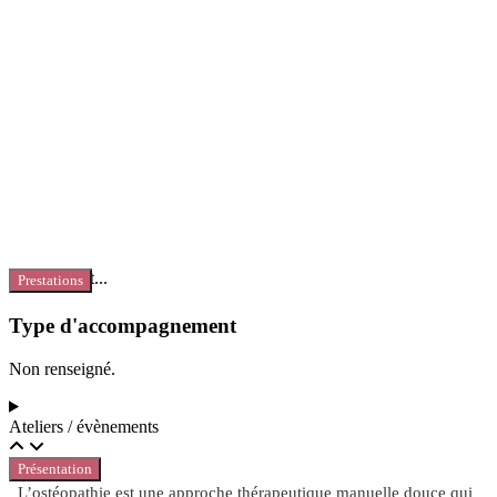
Chargement...
Prestations
Type d'accompagnement
Non renseigné.
Ateliers / évènements
Présentation
L’ostéopathie est une approche thérapeutique manuelle douce qui