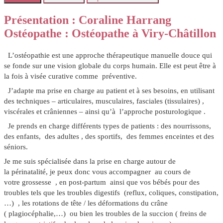
Présentation : Coraline Harrang
Ostéopathe : Ostéopathe à Viry-Châtillon
L’ostéopathie est une approche thérapeutique manuelle douce qui
se fonde sur une vision globale du corps humain. Elle est peut être à
la fois à visée curative comme préventive.
J’adapte ma prise en charge au patient et à ses besoins, en utilisant
des techniques –
articulaires, musculaires
, f
asciales (tissulaires) ,
viscérales et crâniennes
– ainsi qu’à l’approche
posturologique
.
Je prends en charge différents types de patients : des nourrissons,
des enfants, des adultes , des sportifs, des femmes enceintes et des
séniors.
Je me suis spécialisée dans la prise en charge autour de
la
périnatalité
, je peux donc vous accompagner au cours de
votre
grossesse
, en
post-partum
ainsi que vos
bébés
pour des
troubles tels que les troubles digestifs
(reflux, coliques, constipation
,
…) , les rotations de tête / les déformations du crâne
(
plagiocéphalie
,…) ou bien les
troubles de la succion
( freins de