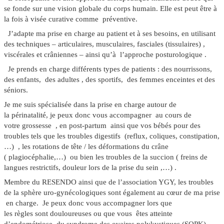
se fonde sur une vision globale du corps humain. Elle est peut être à
la fois à visée curative comme préventive.
J’adapte ma prise en charge au patient et à ses besoins, en utilisant
des techniques –
articulaires, musculaires
, f
asciales (tissulaires) ,
viscérales et crâniennes
– ainsi qu’à l’approche
posturologique
.
Je prends en charge différents types de patients : des nourrissons,
des enfants, des adultes , des sportifs, des femmes enceintes et des
séniors.
Je me suis spécialisée dans la prise en charge autour de
la
périnatalité
, je peux donc vous accompagner au cours de
votre
grossesse
, en
post-partum
ainsi que vos
bébés
pour des
troubles tels que les troubles digestifs
(reflux, coliques, constipation
,
…) , les rotations de tête / les déformations du crâne
(
plagiocéphalie
,…) ou bien les
troubles de la succion
( freins de
langues restrictifs, douleur lors de la prise du sein ,…) .
Membre du RESENDO ainsi que de l’association YGY, les troubles
de la sphère
uro-gynécologiques
sont également au cœur de ma prise
en charge. Je peux donc vous accompagner lors que
les
règles
sont
douloureuses
ou que vous êtes atteinte
d’
endométriose
, du
syndrome des ovaires polykystiques
(SOPK),