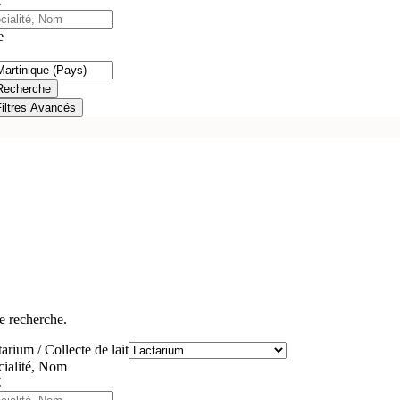
e
Recherche
Filtres Avancés
e recherche.
arium / Collecte de lait
cialité, Nom