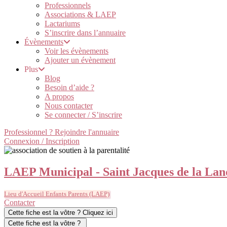
Professionnels
Associations & LAEP
Lactariums
S’inscrire dans l’annuaire
Évènements
Voir les évènements
Ajouter un évènement
Plus
Blog
Besoin d’aide ?
A propos
Nous contacter
Se connecter / S’inscrire
Professionnel ? Rejoindre l'annuaire
Connexion / Inscription
LAEP Municipal - Saint Jacques de la Lan
Lieu d'Accueil Enfants Parents (LAEP)
Contacter
Cette fiche est la vôtre ? Cliquez ici
Cette fiche est la vôtre ?