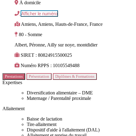
À domicile
Afficher le numéro
Amiens, Amiens, Hauts-de-France, France
80 - Somme
Albert, Péronne, Ailly sur noye, montdidier
SIRET : 80824915500025
Numéro RPPS : 10105549488
Prestations
Présentation
Diplômes & Formations
Expertises
Diversification alimentaire – DME
Maternage / Parentalité proximale
Allaitement
Baisse de lactation
Tire-allaitement
Dispositif d'aide à l'allaitement (DAL)
Allaitement et reprise du travail