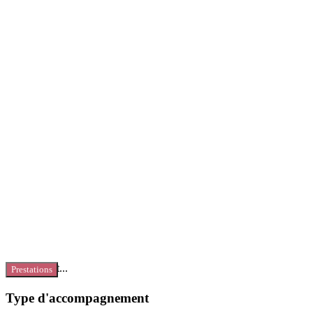
Chargement...
Prestations
Type d'accompagnement