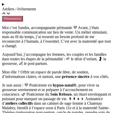
Ateliers / évènements
Présentation
Moi c’est Sandra, accompagnante périnatale 💜 Avant, j’étais
responsable communication sur lieu de vente. Un métier stimulant,
mais au fil du temps, j’ai ressenti un besoin profond de me
reconnecter à l’humain, à l’essentiel. C’est avec la
mater
nité que tout
a changé.
Aujourd’hui, j’accompagne les femmes, les couples et les familles
dans toutes les étapes de la périnatalité : 🌱 le désir d’enfant, 🤰 la
grossesse, 👶 le post-partum.
Mon rôle ? Offrir un espace de parole libre, de soutien,
d’informations claires, et surtout, une
présence sincère
à vos côtés.
Je suis aussi : 💜 Praticienne en
hypno-natal®
, pour vivre sa
grossesse sereinement et se préparer à l’accouchement en
conscience. 🌿 Praticienne du
Soin Rebozo
, un rituel enveloppant et
puissant pour marquer un passage de vie. 👩‍👩‍👧‍👦 Animatrice
d’
ateliers collectifs
dans un cabinet de sage femme à Chatenay
Malabry, bientôt à l’espace soon à Paris 11e et à la
mater
nité Sainte-
Thérèse (préparation post-partum, cercle de paroles, prendre soin de