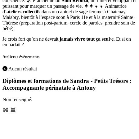
conscience. 🌿 Praticienne du
Soin Rebozo
, un rituel enveloppant et
puissant pour marquer un passage de vie. 👩‍👩‍👧‍👦 Animatrice
d’
ateliers collectifs
dans un cabinet de sage femme à Chatenay
Malabry, bientôt à l’espace soon à Paris 11e et à la
mater
nité Sainte-
Thérèse (préparation post-partum, cercle de paroles, prendre soin de
bébé).
Je crois fort qu’on ne devrait
jamais vivre tout ça seul·e
. Et si on
en parlait ?
Ateliers / évènements
Aucun résultat
Diplômes et formations de Sandra - Petits Trésors :
Accompagnante périnatale à Antony
Non renseigné.