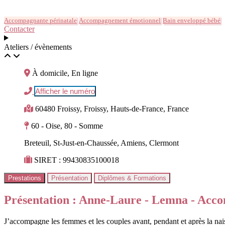
Accompagnante périnatale
Accompagnement émotionnel
Bain enveloppé bébé
Contacter
Ateliers / évènements
À domicile, En ligne
Afficher le numéro
60480 Froissy, Froissy, Hauts-de-France, France
60 - Oise, 80 - Somme
Breteuil, St-Just-en-Chaussée, Amiens, Clermont
SIRET : 99430835100018
Prestations
Présentation
Diplômes & Formations
Présentation : Anne-Laure - Lemna - Acco
J’accompagne les femmes et les couples avant, pendant et après la naiss