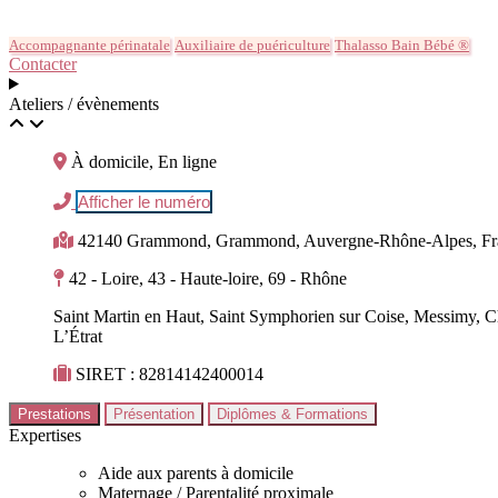
Accompagnante périnatale
Auxiliaire de puériculture
Thalasso Bain Bébé ®
Contacter
Ateliers / évènements
À domicile, En ligne
Afficher le numéro
42140 Grammond, Grammond, Auvergne-Rhône-Alpes, Fr
42 - Loire, 43 - Haute-loire, 69 - Rhône
Saint Martin en Haut, Saint Symphorien sur Coise, Messimy, Ch
L’Étrat
SIRET : 82814142400014
Prestations
Présentation
Diplômes & Formations
Expertises
Aide aux parents à domicile
Maternage / Parentalité proximale