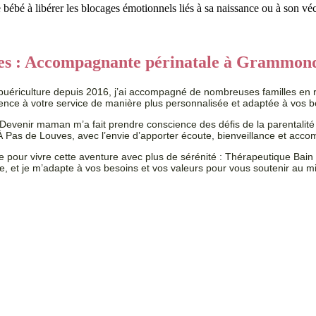
bé à libérer les blocages émotionnels liés à sa naissance ou à son véc
uves : Accompagnante périnatale à Grammon
puériculture depuis 2016, j’ai accompagné de nombreuses familles en r
ience à votre service de manière plus personnalisée et adaptée à vos b
Devenir maman m’a fait prendre conscience des défis de la parentalit
ée À Pas de Louves, avec l’envie d’apporter écoute, bienveillance et a
gne pour vivre cette aventure avec plus de sérénité : Thérapeutique 
ue, et je m’adapte à vos besoins et vos valeurs pour vous soutenir au mi