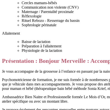
Cercles mamans-bébés
Communication non violente (CNV)
Maternage / Parentalité proximale
Réflexologie
Rituel Rebozo - Resserrage du bassin
Sophrologie périnatale
Allaitement
Baisse de lactation
Préparation à l'allaitement
Physiologie de la lactation
Présentation : Bonjour Merveille : Accomp
Je vous accompagne de la grossesse à l’enfance en passant par la naiss
Psychomotricienne de formation, je me suis formée à de nombreuses prat
que je véhicule dans mes accompagnements. Je vous propose des atelie
pour maman et bébé (thérapeutique bain bébé méthode Sonia Krief, r
Ambassadrice Bien Naitre et Professionnelle formée Le Mois d’Or, me
atelier spécifique ou avec un montant libre.
Je propose également des rencontres mensuelles entre mamans autour de