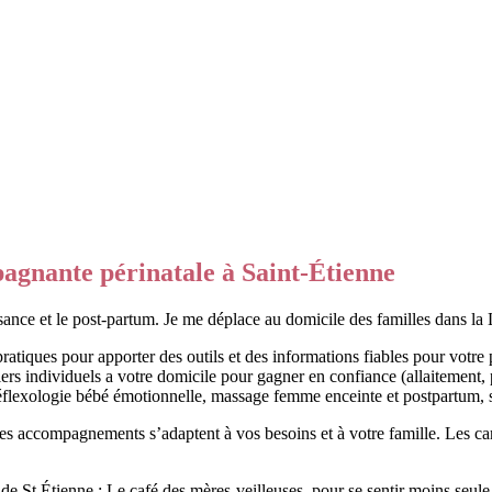
agnante périnatale à Saint-Étienne
ance et le post-partum. Je me déplace au domicile des familles dans la 
iques pour apporter des outils et des informations fiables pour votre pa
rs individuels a votre domicile pour gagner en confiance (allaitement,
éflexologie bébé émotionnelle, massage femme enceinte et postpartum, 
s accompagnements s’adaptent à vos besoins et à votre famille. Les ca
 St Étienne : Le café des mères-veilleuses, pour se sentir moins seule 