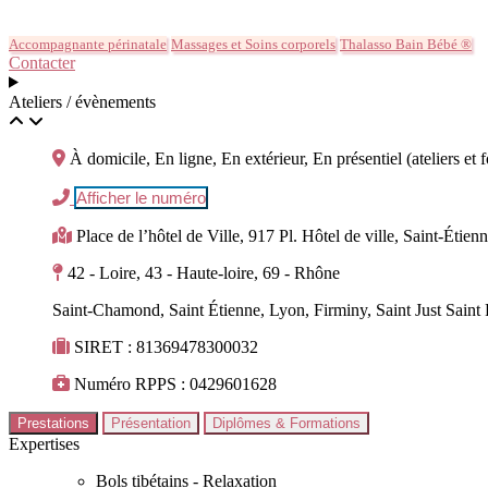
Accompagnante périnatale
Massages et Soins corporels
Thalasso Bain Bébé ®
Contacter
Ateliers / évènements
À domicile, En ligne, En extérieur, En présentiel (ateliers et 
Afficher le numéro
Place de l’hôtel de Ville, 917 Pl. Hôtel de ville, Saint-Ét
42 - Loire, 43 - Haute-loire, 69 - Rhône
Saint-Chamond, Saint Étienne, Lyon, Firminy, Saint Just Saint
SIRET : 81369478300032
Numéro RPPS : 0429601628
Prestations
Présentation
Diplômes & Formations
Expertises
Bols tibétains - Relaxation