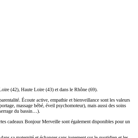
Loire (42), Haute Loire (43) et dans le Rhône (69).
rentalité. Écoute active, empathie et bienveillance sont les valeurs
 portage, massage bébé, éveil psychomoteur), mais aussi des soins
serrage du bassin…).
rtes cadeaux Bonjour Merveille sont également disponibles pour un
dans sa maternité et échanger sans jugement sur le quotidien et les