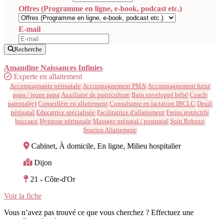
Offres (Programme en ligne, e-book, podcast etc.)
E-mail
Recherche
Amandine Naissances Infinies
Experte en allaitement
Accompagnante périnatale
Accompagnement PMA
Accompagnement futur
papa / jeune papa
Auxiliaire de puériculture
Bain enveloppé bébé
Coach
parental(e)
Conseillère en allaitement
Consultante en lactation IBCLC
Deuil
périnatal
Educatrice spécialisée
Facilitatrice d'allaitement
Freins restrictifs
buccaux
Hypnose périnatale
Massage prénatal / postnatal
Soin Rebozo
Soutien Allaitement
Cabinet, À domicile, En ligne, Milieu hospitalier
Dijon
21 - Côte-d'Or
Voir la fiche
Vous n’avez pas trouvé ce que vous cherchez ? Effectuez une