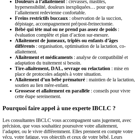
Douleurs à l’allaitement
: crevasses, mastites,
hypersensibilité, douleurs inexpliquées… pour que
l’allaitement redevienne confortable.
Freins restrictifs buccaux
: observation de la succion,
dépistage, accompagnement pré/post-freinectomie.
Bébé qui tète mal ou ne prend pas assez de poids
:
évaluation complète et plan d’action sur-mesure.
Allaitement de jumeaux, triplés ou enfants d’âges
différents
: organisation, optimisation de la lactation, co-
allaitement.
Allaitement et médicaments
: analyse de compatibilité et
adaptation du traitement si besoin.
Tire-allaitement, DAL, sevrage ou relactation
: mise en
place de protocoles adaptés à votre situation.
Allaitement d’un bébé prématuré
: maintien de la lactation,
soutien au lien mère-enfant.
Grossesse et allaitement en parallèle
: conseils pour vivre
cette étape sereinement.
Pourquoi faire appel à une experte IBCLC ?
Les consultantes IBCLC vous accompagnent sans jugement, avec
précision, que vous souhaitiez poursuivre votre allaitement,
l’adapter, ou le vivre différemment. Elles prennent en compte votre
vécu, votre fatigue, vos objectifs et ceux de votre bébé. Leurs