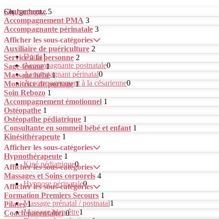
Chargement...
Sophrologue
5
Accompagnement PMA
3
Accompagnante périnatale
3
Afficher les sous-catégories
Auxiliaire de puériculture
2
Doula
1
Service à la personne
2
Accompagnante postnatale
0
Sage-femme
1
Accompagnant périnatal
0
Massage bébé
1
Accompagnement à la césarienne
0
Monitrice de portage
1
Soin Rebozo
1
Accompagnement émotionnel
1
Ostéopathe
1
Ostéopathe pédiatrique
1
Consultante en sommeil bébé et enfant
1
Kinésithérapeute
1
Afficher les sous-catégories
Hypnothérapeute
1
Kiné pédiatrique
0
Afficher les sous-catégories
Massages et Soins corporels
4
Hypnose périnatale
0
Afficher les sous-catégories
Formation Premiers Secours
1
Massage prénatal / postnatal
1
Pilates
1
Massage bien-être
1
Coach parental(e)
0