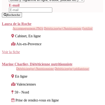
E-mail
Recherche
Laura de la Roche
Accompagnement PMA
Diététicien(ne) Nutritionniste
Fertilité
Cabinet, En ligne
Aix-en-Provence
Voir la fiche
Marine Charlier, Diététicienne nutritionniste
Diététicien(ne) Nutritionniste
Diététicien(ne) pédiatrique
En ligne
Valenciennes
59 - Nord
Prise de rendez-vous en ligne