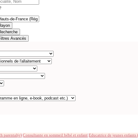
e
Rayon
Recherche
Filtres Avancés
h parental(e)
Consultante en sommeil bébé et enfant
Educatrice de jeunes enfants 