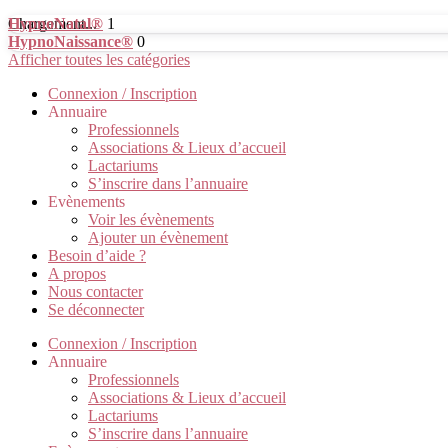
Chargement...
HypnoNatal®
1
HypnoNaissance®
0
Afficher toutes les catégories
Connexion / Inscription
Annuaire
Professionnels
Associations & Lieux d’accueil
Lactariums
S’inscrire dans l’annuaire
Evènements
Voir les évènements
Ajouter un évènement
Besoin d’aide ?
A propos
Nous contacter
Se déconnecter
Connexion / Inscription
Annuaire
Professionnels
Associations & Lieux d’accueil
Lactariums
S’inscrire dans l’annuaire