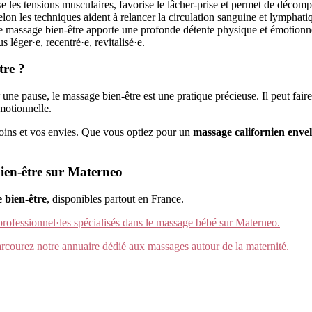
e les tensions musculaires, favorise le lâcher-prise et permet de décom
elon les techniques aident à relancer la circulation sanguine et lymphati
le massage bien-être apporte une profonde détente physique et émotionne
us léger·e, recentré·e, revitalisé·e.
tre ?
une pause, le massage bien-être est une pratique précieuse. Il peut fair
motionnelle.
oins et vos envies. Que vous optiez pour un
massage californien enve
ien-être sur Materneo
 bien-être
, disponibles partout en France.
rofessionnel·les spécialisés dans le massage bébé sur Materneo.
rcourez notre annuaire dédié aux massages autour de la maternité.