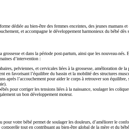
teforme dédiée au bien-être des femmes enceintes, des jeunes mamans et
accouchement, et accompagne le développement harmonieux du bébé dès se
 grossesse et dans la période post-partum, ainsi que les nouveau-nés. E
maines d’intervention :
res, pelviennes, et cervicales liées à la grossesse, amélioration de la po
t en favorisant l’équilibre du bassin et la mobilité des structures muscu
près l’accouchement pour aider le corps à retrouver son équilibre, sou
ie).
és pour corriger les tensions liées à la naissance, soulager les coliques
 également un bon développement moteur.
 pour votre bébé permet de soulager les douleurs, d’améliorer le confor
corporelle tout en contribuant au bien-être global de la mère et du bébé