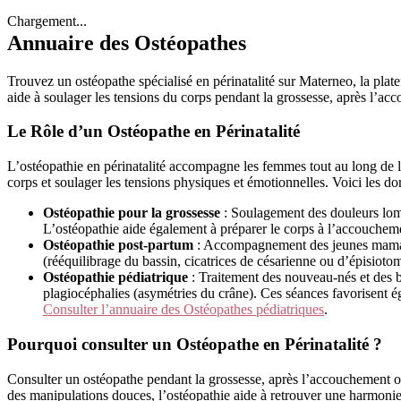
Chargement...
Annuaire des Ostéopathes
Trouvez un ostéopathe spécialisé en périnatalité sur Materneo, la pla
aide à soulager les tensions du corps pendant la grossesse, après l’
Le Rôle d’un Ostéopathe en Périnatalité
L’ostéopathie en périnatalité accompagne les femmes tout au long de la
corps et soulager les tensions physiques et émotionnelles. Voici les do
Ostéopathie pour la grossesse
: Soulagement des douleurs lombai
L’ostéopathie aide également à préparer le corps à l’accouchemen
Ostéopathie post-partum
: Accompagnement des jeunes mamans a
(rééquilibrage du bassin, cicatrices de césarienne ou d’épisiotom
Ostéopathie pédiatrique
: Traitement des nouveau-nés et des béb
plagiocéphalies (asymétries du crâne). Ces séances favorisent
Consulter l’annuaire des Ostéopathes pédiatriques
.
Pourquoi consulter un Ostéopathe en Périnatalité ?
Consulter un ostéopathe pendant la grossesse, après l’accouchement ou
des manipulations douces, l’ostéopathie aide à retrouver une harmonie 