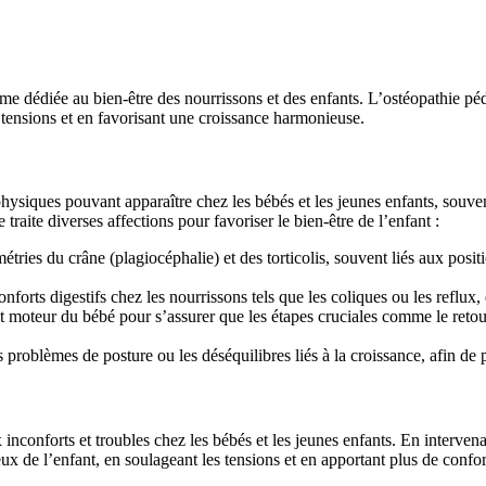
rme dédiée au bien-être des nourrissons et des enfants. L’ostéopathie p
tensions et en favorisant une croissance harmonieuse.
s physiques pouvant apparaître chez les bébés et les jeunes enfants, souv
raite diverses affections pour favoriser le bien-être de l’enfant :
étries du crâne (plagiocéphalie) et des torticolis, souvent liés aux posi
forts digestifs chez les nourrissons tels que les coliques ou les reflux,
eur du bébé pour s’assurer que les étapes cruciales comme le retourne
es problèmes de posture ou les déséquilibres liés à la croissance, afin de
inconforts et troubles chez les bébés et les jeunes enfants. En intervenan
de l’enfant, en soulageant les tensions et en apportant plus de confor