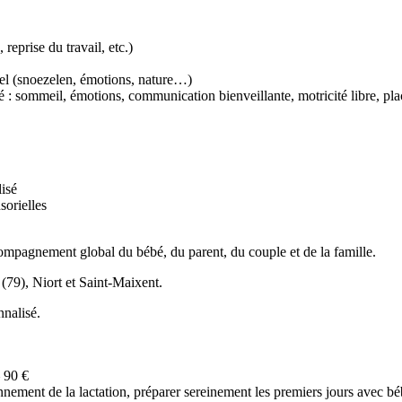
reprise du travail, etc.)
riel (snoezelen, émotions, nature…)
lité : sommeil, émotions, communication bienveillante, motricité libre, p
isé
sorielles
ompagnement global du bébé, du parent, du couple et de la famille.
(79), Niort et Saint-Maixent.
nalisé.
– 90 €
ment de la lactation, préparer sereinement les premiers jours avec bébé