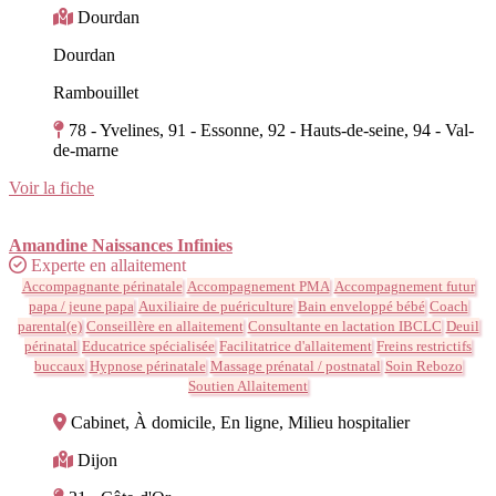
Dourdan
Dourdan
Rambouillet
78 - Yvelines, 91 - Essonne, 92 - Hauts-de-seine, 94 - Val-
de-marne
Voir la fiche
Amandine Naissances Infinies
Experte en allaitement
Accompagnante périnatale
Accompagnement PMA
Accompagnement futur
papa / jeune papa
Auxiliaire de puériculture
Bain enveloppé bébé
Coach
parental(e)
Conseillère en allaitement
Consultante en lactation IBCLC
Deuil
périnatal
Educatrice spécialisée
Facilitatrice d'allaitement
Freins restrictifs
buccaux
Hypnose périnatale
Massage prénatal / postnatal
Soin Rebozo
Soutien Allaitement
Cabinet, À domicile, En ligne, Milieu hospitalier
Dijon