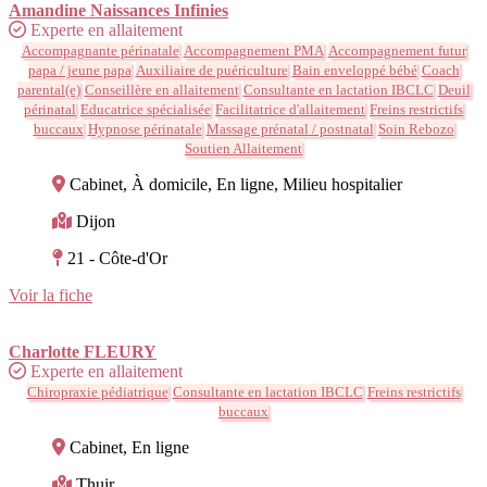
Amandine Naissances Infinies
Experte en allaitement
Accompagnante périnatale
Accompagnement PMA
Accompagnement futur
papa / jeune papa
Auxiliaire de puériculture
Bain enveloppé bébé
Coach
parental(e)
Conseillère en allaitement
Consultante en lactation IBCLC
Deuil
périnatal
Educatrice spécialisée
Facilitatrice d'allaitement
Freins restrictifs
buccaux
Hypnose périnatale
Massage prénatal / postnatal
Soin Rebozo
Soutien Allaitement
Cabinet, À domicile, En ligne, Milieu hospitalier
Dijon
21 - Côte-d'Or
Voir la fiche
Charlotte FLEURY
Experte en allaitement
Chiropraxie pédiatrique
Consultante en lactation IBCLC
Freins restrictifs
buccaux
Cabinet, En ligne
Thuir