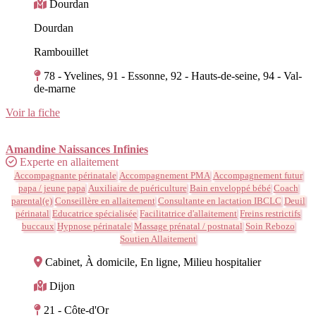
Dourdan
Dourdan
Rambouillet
78 - Yvelines, 91 - Essonne, 92 - Hauts-de-seine, 94 - Val-
de-marne
Voir la fiche
Amandine Naissances Infinies
Experte en allaitement
Accompagnante périnatale
Accompagnement PMA
Accompagnement futur
papa / jeune papa
Auxiliaire de puériculture
Bain enveloppé bébé
Coach
parental(e)
Conseillère en allaitement
Consultante en lactation IBCLC
Deuil
périnatal
Educatrice spécialisée
Facilitatrice d'allaitement
Freins restrictifs
buccaux
Hypnose périnatale
Massage prénatal / postnatal
Soin Rebozo
Soutien Allaitement
Cabinet, À domicile, En ligne, Milieu hospitalier
Dijon
21 - Côte-d'Or