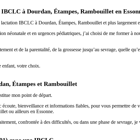
ion IBCLC à Dourdan, Étampes, Rambouillet en Essonn
n lactation IBCLC
à
Dourdan
,
Étampes
,
Rambouillet
et plus largement 
on néonatale et en urgences pédiatriques, j’ai choisi de me former à n
itement
et de la
parentalité
, de la
grossesse
jusqu’au sevrage, quelle qu’e
enfant, votre choix.
dan, Étampes et Rambouillet
stitue mon point de départ.
écoute, bienveillance et informations fiables, pour vous permettre de 
llet
ou ailleurs en
Essonne
.
itement, confrontée à des difficultés, ou dans une phase de sevrage, je v
 (91) avec une IBCLC