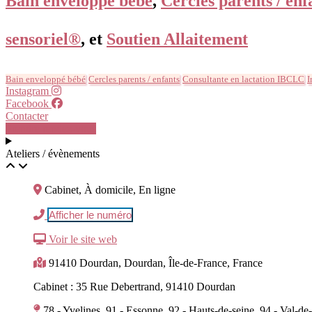
Bain enveloppé bébé
,
Cercles parents / enf
sensoriel®
, et
Soutien Allaitement
Bain enveloppé bébé
Cercles parents / enfants
Consultante en lactation IBCLC
I
Instagram
Facebook
Contacter
Prendre rendez-vous
Ateliers / évènements
Cabinet, À domicile, En ligne
Afficher le numéro
Voir le site web
91410 Dourdan, Dourdan, Île-de-France, France
Cabinet : 35 Rue Debertrand, 91410 Dourdan
78 - Yvelines, 91 - Essonne, 92 - Hauts-de-seine, 94 - Val-d