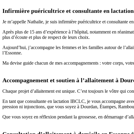
Infirmière puéricultrice et consultante en lactat
Je m’appelle Nathalie, je suis infirmière puéricultrice et
consultante e
Après plus de 15 ans d’expérience à l’hôpital, notamment en réanimati
plus d’écoute et plus de respect de leurs choix.
Aujourd’hui, j’accompagne les femmes et les familles autour de l’
alla
l’
Essonne
.
Ma devise guide chacun de mes accompagnements : votre corps, votre 
Accompagnement et soutien à l’allaitement à Dour
Chaque projet d’allaitement est unique. C’est toujours le vôtre qui con
En tant que consultante en lactation IBCLC, je vous accompagne avec 
pression ni injonctions, que vous soyez à
Dourdan
,
Étampes
,
Ramboui
Que vous soyez en réflexion pendant la
grossesse
, en démarrage d’alla
Consultation d’allaitement à domicile en Essonne