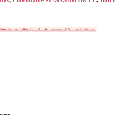
ants
,
Consultante en lactation IBCLC
,
Infir
nfirmière puéricultrice
Rituel du bain sensoriel®
Soutien Allaitement
e-marne