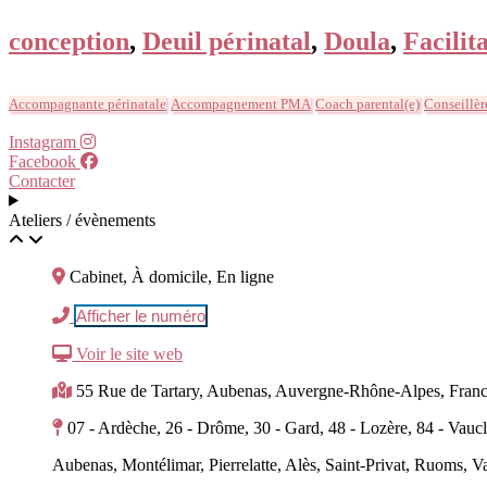
conception
,
Deuil périnatal
,
Doula
,
Facilit
Accompagnante périnatale
Accompagnement PMA
Coach parental(e)
Conseillèr
Instagram
Facebook
Contacter
Ateliers / évènements
Cabinet, À domicile, En ligne
Afficher le numéro
Voir le site web
55 Rue de Tartary, Aubenas, Auvergne-Rhône-Alpes, Fran
07 - Ardèche, 26 - Drôme, 30 - Gard, 48 - Lozère, 84 - Vauc
Aubenas, Montélimar, Pierrelatte, Alès, Saint-Privat, Ruoms, Va