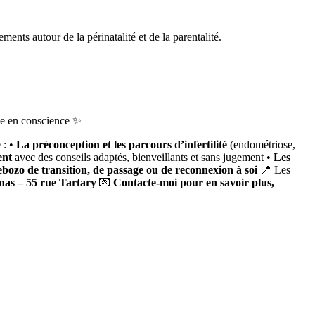
s autour de la périnatalité et de la parentalité.
e en conscience
✨
 : •
La préconception et les parcours d’infertilité
(endométriose,
ent
avec des conseils adaptés, bienveillants et sans jugement •
Les
bozo de transition, de passage ou de reconnexion à soi
📍 Les
as – 55 rue Tartary
💌
Contacte-moi pour en savoir plus,