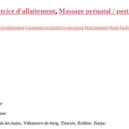
atrice d'allaitement
,
Massage prénatal / post
e en allaitement
Consultante en fertilité et conception
Deuil périnatal
Doula
Facili
ce
luse
ls-les-bains, Villeneuve-de-berg, Thueyts, Bollène, Barjac