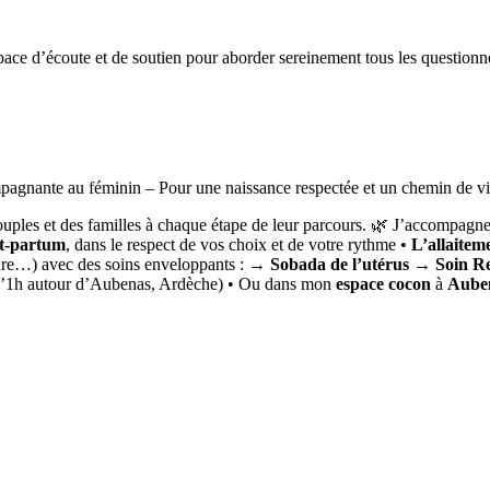
’écoute et de soutien pour aborder sereinement tous les questionnement
agnante au féminin – Pour une naissance respectée et un chemin de vi
couples et des familles à chaque étape de leur parcours. 🌿 J’accompagne
ost-partum
, dans le respect de vos choix et de votre rythme •
L’allaitem
ieure…) avec des soins enveloppants : →
Sobada de l’utérus
→
Soin Re
d’1h autour d’Aubenas, Ardèche) • Ou dans mon
espace cocon
à
Auben