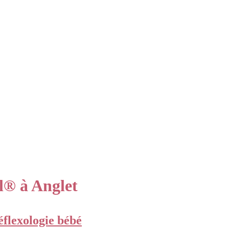
l® à Anglet
éflexologie bébé