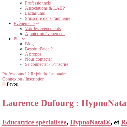
Professionnels
Associations & LAEP
Lactariums
S’inscrire dans l’annuaire
Évènements
Voir les évènements
Ajouter un évènement
Plus
Blog
Besoin d’aide ?
A propos
Nous contacter
Se connecter / S’inscrire
Professionnel ? Rejoindre l'annuaire
Connexion / Inscription
Favori
Laurence Dufourg : HypnoNata
Educatrice spécialisée
,
HypnoNatal®
, et
R