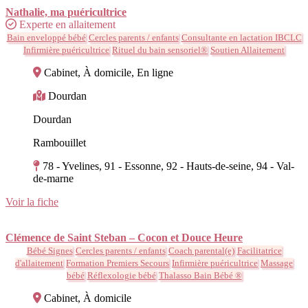
Nathalie, ma puéricultrice
Experte en allaitement
Bain enveloppé bébé
Cercles parents / enfants
Consultante en lactation IBCLC
Infirmière puéricultrice
Rituel du bain sensoriel®
Soutien Allaitement
Cabinet, À domicile, En ligne
Dourdan
Dourdan
Rambouillet
78 - Yvelines, 91 - Essonne, 92 - Hauts-de-seine, 94 - Val-
de-marne
Voir la fiche
Clémence de Saint Steban – Cocon et Douce Heure
Bébé Signes
Cercles parents / enfants
Coach parental(e)
Facilitatrice
d'allaitement
Formation Premiers Secours
Infirmière puéricultrice
Massage
bébé
Réflexologie bébé
Thalasso Bain Bébé ®
Cabinet, À domicile