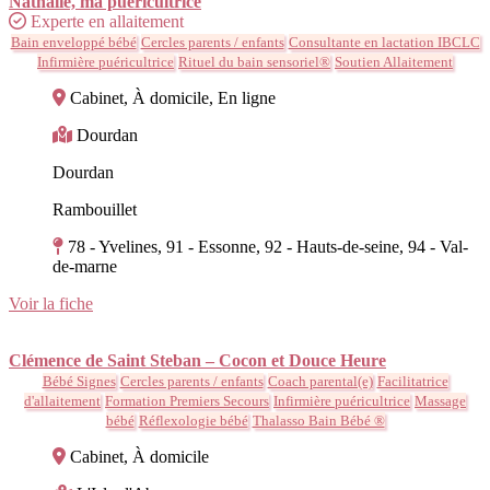
Nathalie, ma puéricultrice
Experte en allaitement
Bain enveloppé bébé
Cercles parents / enfants
Consultante en lactation IBCLC
Infirmière puéricultrice
Rituel du bain sensoriel®
Soutien Allaitement
Cabinet, À domicile, En ligne
Dourdan
Dourdan
Rambouillet
78 - Yvelines, 91 - Essonne, 92 - Hauts-de-seine, 94 - Val-
de-marne
Voir la fiche
Clémence de Saint Steban – Cocon et Douce Heure
Bébé Signes
Cercles parents / enfants
Coach parental(e)
Facilitatrice
d'allaitement
Formation Premiers Secours
Infirmière puéricultrice
Massage
bébé
Réflexologie bébé
Thalasso Bain Bébé ®
Cabinet, À domicile