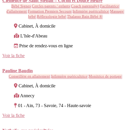
Clémence de Saint Steban – Cocon et Douce Heure
Bébé Signes
Cercles parents / enfants
Coach parental(e)
Facilitatrice
d'allaitement
Formation Premiers Secours
Infirmière puéricultrice
Massage
bébé
Réflexologie bébé
Thalasso Bain Bébé ®
Cabinet, À domicile
L'Isle-d'Abeau
Prise de rendez-vous en ligne
Voir la fiche
Pauline Baudin
Conseillère en allaitement
Infirmière puéricultrice
Monitrice de portage
Cabinet, À domicile
Annecy
01 - Ain, 73 - Savoie, 74 - Haute-savoie
Voir la fiche