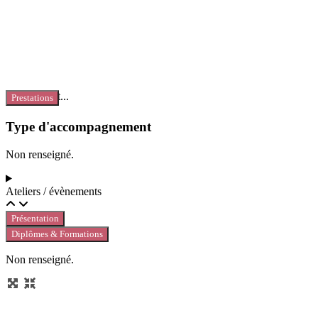
Chargement...
Prestations
Type d'accompagnement
Non renseigné.
Ateliers / évènements
Présentation
Diplômes & Formations
Non renseigné.