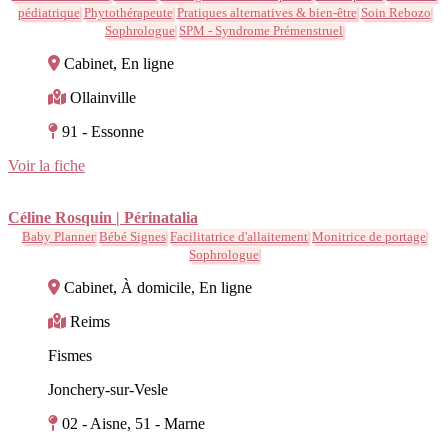
pédiatrique
Phytothérapeute
Pratiques alternatives & bien-être
Soin Rebozo
Sophrologue
SPM - Syndrome Prémenstruel
Cabinet, En ligne
Ollainville
91 - Essonne
Voir la fiche
Céline Rosquin | Périnatalia
Baby Planner
Bébé Signes
Facilitatrice d'allaitement
Monitrice de portage
Sophrologue
Cabinet, À domicile, En ligne
Reims
Fismes
Jonchery-sur-Vesle
02 - Aisne, 51 - Marne