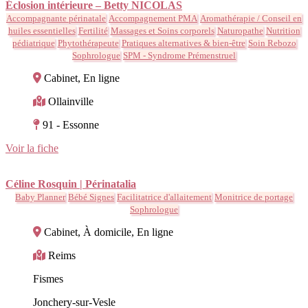
Éclosion intérieure – Betty NICOLAS
Accompagnante périnatale
Accompagnement PMA
Aromathérapie / Conseil en
huiles essentielles
Fertilité
Massages et Soins corporels
Naturopathe
Nutrition
pédiatrique
Phytothérapeute
Pratiques alternatives & bien-être
Soin Rebozo
Sophrologue
SPM - Syndrome Prémenstruel
Cabinet, En ligne
Ollainville
91 - Essonne
Voir la fiche
Céline Rosquin | Périnatalia
Baby Planner
Bébé Signes
Facilitatrice d'allaitement
Monitrice de portage
Sophrologue
Cabinet, À domicile, En ligne
Reims
Fismes
Jonchery-sur-Vesle