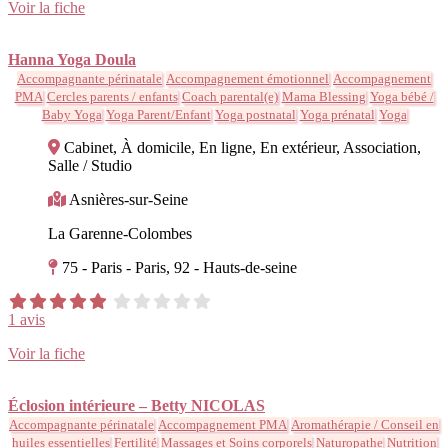
Voir la fiche
Hanna Yoga Doula
Accompagnante périnatale
Accompagnement émotionnel
Accompagnement
PMA
Cercles parents / enfants
Coach parental(e)
Mama Blessing
Yoga bébé /
Baby Yoga
Yoga Parent/Enfant
Yoga postnatal
Yoga prénatal
Yoga
Cabinet, À domicile, En ligne, En extérieur, Association,
Salle / Studio
Asnières-sur-Seine
La Garenne-Colombes
75 - Paris - Paris, 92 - Hauts-de-seine
1 avis
Voir la fiche
Éclosion intérieure – Betty NICOLAS
Accompagnante périnatale
Accompagnement PMA
Aromathérapie / Conseil en
huiles essentielles
Fertilité
Massages et Soins corporels
Naturopathe
Nutrition