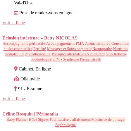
Val-d'Oise
Prise de rendez-vous en ligne
Voir la fiche
Éclosion intérieure – Betty NICOLAS
Accompagnante périnatale
Accompagnement PMA
Aromathérapie / Conseil en
huiles essentielles
Fertilité
Massages et Soins corporels
Naturopathe
Nutrition
pédiatrique
Phytothérapeute
Pratiques alternatives & bien-être
Soin Rebozo
Sophrologue
SPM - Syndrome Prémenstruel
Cabinet, En ligne
Ollainville
91 - Essonne
Voir la fiche
Céline Rosquin | Périnatalia
Baby Planner
Bébé Signes
Facilitatrice d'allaitement
Monitrice de portage
Sophrologue