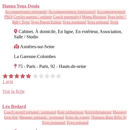
Hanna Yoga Doula
Accompagnante périnatale
Accompagnement émotionnel
Accompagnement
PMA
Cercles parents / enfants
Coach parental(e)
Mama Blessing
Yoga bébé /
Baby Yoga
Yoga Parent/Enfant
Yoga postnatal
Yoga prénatal
Yoga
Cabinet, À domicile, En ligne, En extérieur, Association,
Salle / Studio
Asnières-sur-Seine
La Garenne-Colombes
75 - Paris - Paris, 92 - Hauts-de-seine
1 avis
Voir la fiche
Léa Bodard
Coach sportif prénatal / postnatal
Kiné pédiatrique
Kinésithérapeute
Massage
bien-être
Massage prénatal / postnatal
Soins du visage
Thalasso Bain Bébé ®
Yoga postnatal
Yoga prénatal