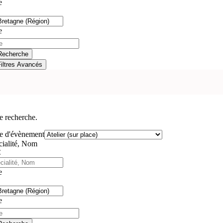
e
e
Recherche
Filtres Avancés
e recherche.
e d'évènement
cialité, Nom
e
e