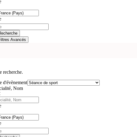
e
e
Recherche
Filtres Avancés
e recherche.
e d'évènement
cialité, Nom
e
e