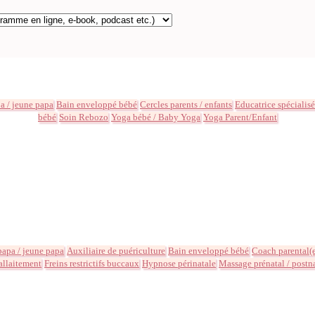
 / jeune papa
Bain enveloppé bébé
Cercles parents / enfants
Educatrice spécialis
bébé
Soin Rebozo
Yoga bébé / Baby Yoga
Yoga Parent/Enfant
apa / jeune papa
Auxiliaire de puériculture
Bain enveloppé bébé
Coach parental(
'allaitement
Freins restrictifs buccaux
Hypnose périnatale
Massage prénatal / postn