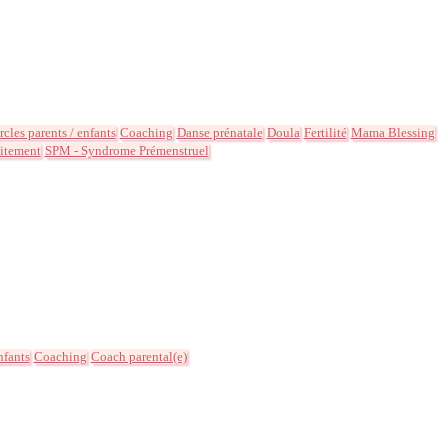
rcles parents / enfants
Coaching
Danse prénatale
Doula
Fertilité
Mama Blessing
aitement
SPM - Syndrome Prémenstruel
nfants
Coaching
Coach parental(e)