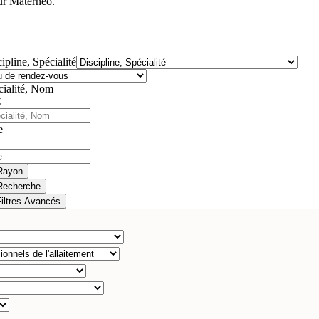
sur Materneo.
ipline, Spécialité
cialité, Nom
e
Rayon
Recherche
Filtres Avancés