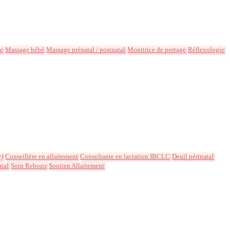
ée
Massage bébé
Massage prénatal / postnatal
Monitrice de portage
Réflexologie
e)
Conseillère en allaitement
Consultante en lactation IBCLC
Deuil périnatal
atal
Soin Rebozo
Soutien Allaitement