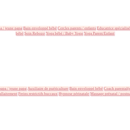
 / jeune papa
Bain enveloppé bébé
Cercles parents / enfants
Educatrice spécialis
bébé
Soin Rebozo
Yoga bébé / Baby Yoga
Yoga Parent/Enfant
apa / jeune papa
Auxiliaire de puériculture
Bain enveloppé bébé
Coach parental(
'allaitement
Freins restrictifs buccaux
Hypnose périnatale
Massage prénatal / postn