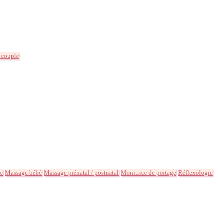
 couple
ée
Massage bébé
Massage prénatal / postnatal
Monitrice de portage
Réflexologie