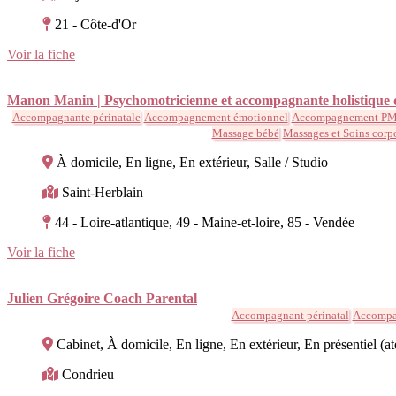
21 - Côte-d'Or
Voir la fiche
Manon Manin | Psychomotricienne et accompagnante holistique du
Accompagnante périnatale
Accompagnement émotionnel
Accompagnement P
Massage bébé
Massages et Soins corp
À domicile, En ligne, En extérieur, Salle / Studio
Saint-Herblain
44 - Loire-atlantique, 49 - Maine-et-loire, 85 - Vendée
Voir la fiche
Julien Grégoire Coach Parental
Accompagnant périnatal
Accompa
Cabinet, À domicile, En ligne, En extérieur, En présentiel (at
Condrieu