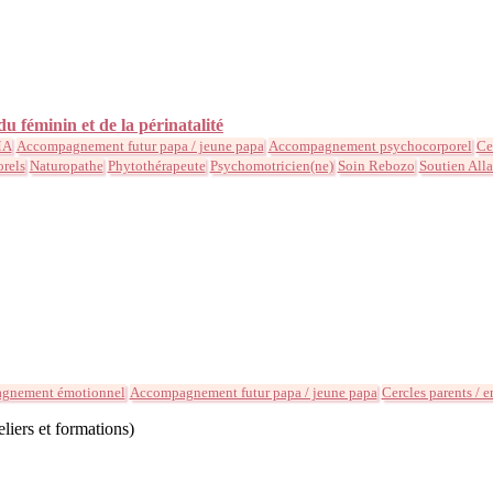
 féminin et de la périnatalité
MA
Accompagnement futur papa / jeune papa
Accompagnement psychocorporel
Ce
orels
Naturopathe
Phytothérapeute
Psychomotricien(ne)
Soin Rebozo
Soutien All
gnement émotionnel
Accompagnement futur papa / jeune papa
Cercles parents / e
eliers et formations)