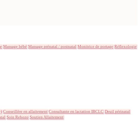
ée
Massage bébé
Massage prénatal / postnatal
Monitrice de portage
Réflexologie
e)
Conseillère en allaitement
Consultante en lactation IBCLC
Deuil périnatal
atal
Soin Rebozo
Soutien Allaitement