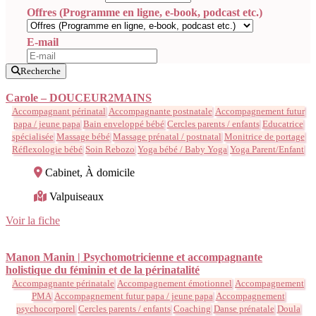
Offres (Programme en ligne, e-book, podcast etc.)
E-mail
Recherche
Carole – DOUCEUR2MAINS
Accompagnant périnatal
Accompagnante postnatale
Accompagnement futur
papa / jeune papa
Bain enveloppé bébé
Cercles parents / enfants
Educatrice
spécialisée
Massage bébé
Massage prénatal / postnatal
Monitrice de portage
Réflexologie bébé
Soin Rebozo
Yoga bébé / Baby Yoga
Yoga Parent/Enfant
Cabinet, À domicile
Valpuiseaux
Voir la fiche
Manon Manin | Psychomotricienne et accompagnante
holistique du féminin et de la périnatalité
Accompagnante périnatale
Accompagnement émotionnel
Accompagnement
PMA
Accompagnement futur papa / jeune papa
Accompagnement
psychocorporel
Cercles parents / enfants
Coaching
Danse prénatale
Doula