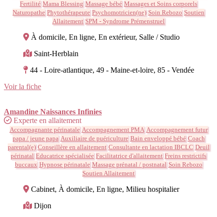
Fertilité
Mama Blessing
Massage bébé
Massages et Soins corporels
Naturopathe
Phytothérapeute
Psychomotricien(ne)
Soin Rebozo
Soutien
Allaitement
SPM - Syndrome Prémenstruel
À domicile, En ligne, En extérieur, Salle / Studio
Saint-Herblain
44 - Loire-atlantique, 49 - Maine-et-loire, 85 - Vendée
Voir la fiche
Amandine Naissances Infinies
Experte en allaitement
Accompagnante périnatale
Accompagnement PMA
Accompagnement futur
papa / jeune papa
Auxiliaire de puériculture
Bain enveloppé bébé
Coach
parental(e)
Conseillère en allaitement
Consultante en lactation IBCLC
Deuil
périnatal
Educatrice spécialisée
Facilitatrice d'allaitement
Freins restrictifs
buccaux
Hypnose périnatale
Massage prénatal / postnatal
Soin Rebozo
Soutien Allaitement
Cabinet, À domicile, En ligne, Milieu hospitalier
Dijon