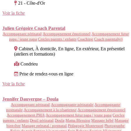
21 - Côte-d'Or
Voir la fiche
Julien Grégoire Coach Parental
Accompagnant périnatal
Accompagnement émotionnel
Accompagnement futur
papa / jeune papa
Cercles parents / enfants
Coaching
Coach parental(e)
Cabinet, À domicile, En ligne, En extérieur, En présentiel
(ateliers et formations)
Condrieu
Prise de rendez-vous en ligne
Voir la fiche
Jennifer Dauvergne – Doula
Accompagnant périnatal
Accompagnante périnatale
Accompagnante
postnatale
Accompagnement à la césarienne
Accompagnement émotionnel
Accompagnement PMA
Accompagnement futur papa / jeune papa
Cercles
parents / enfants
Deuil périnatal
Doula
Mama Blessing
Massage bébé
Massage
bien-être
Massage prénatal / postnatal
Pédagogie Montessori
Photographe
Relais de nuit
Service à la personne
Soin Rebozo
Soutien Allaitement