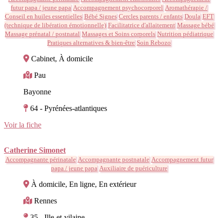
futur papa / jeune papa
Accompagnement psychocorporel
Aromathérapie /
Conseil en huiles essentielles
Bébé Signes
Cercles parents / enfants
Doula
EFT
(technique de libération émotionnelle)
Facilitatrice d'allaitement
Massage bébé
Massage prénatal / postnatal
Massages et Soins corporels
Nutrition pédiatrique
Pratiques alternatives & bien-être
Soin Rebozo
Cabinet, À domicile
Pau
Bayonne
64 - Pyrénées-atlantiques
Voir la fiche
Catherine Simonet
Accompagnante périnatale
Accompagnante postnatale
Accompagnement futur
papa / jeune papa
Auxiliaire de puériculture
À domicile, En ligne, En extérieur
Rennes
35 - Ille-et-vilaine