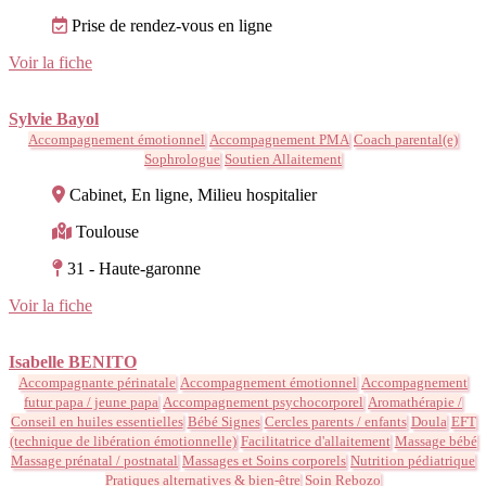
Prise de rendez-vous en ligne
Voir la fiche
Sylvie Bayol
Accompagnement émotionnel
Accompagnement PMA
Coach parental(e)
Sophrologue
Soutien Allaitement
Cabinet, En ligne, Milieu hospitalier
Toulouse
31 - Haute-garonne
Voir la fiche
Isabelle BENITO
Accompagnante périnatale
Accompagnement émotionnel
Accompagnement
futur papa / jeune papa
Accompagnement psychocorporel
Aromathérapie /
Conseil en huiles essentielles
Bébé Signes
Cercles parents / enfants
Doula
EFT
(technique de libération émotionnelle)
Facilitatrice d'allaitement
Massage bébé
Massage prénatal / postnatal
Massages et Soins corporels
Nutrition pédiatrique
Pratiques alternatives & bien-être
Soin Rebozo