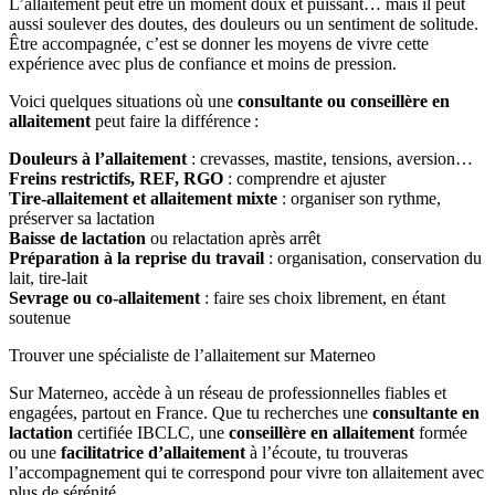
L’allaitement peut être un moment doux et puissant… mais il peut
aussi soulever des doutes, des douleurs ou un sentiment de solitude.
Être accompagnée, c’est se donner les moyens de vivre cette
expérience avec plus de confiance et moins de pression.
Voici quelques situations où une
consultante ou conseillère en
allaitement
peut faire la différence :
Douleurs à l’allaitement
: crevasses, mastite, tensions, aversion…
Freins restrictifs, REF, RGO
: comprendre et ajuster
Tire-allaitement et allaitement mixte
: organiser son rythme,
préserver sa lactation
Baisse de lactation
ou relactation après arrêt
Préparation à la reprise du travail
: organisation, conservation du
lait, tire-lait
Sevrage ou co-allaitement
: faire ses choix librement, en étant
soutenue
Trouver une spécialiste de l’allaitement sur Materneo
Sur Materneo, accède à un réseau de professionnelles fiables et
engagées, partout en France. Que tu recherches une
consultante en
lactation
certifiée IBCLC, une
conseillère en allaitement
formée
ou une
facilitatrice d’allaitement
à l’écoute, tu trouveras
l’accompagnement qui te correspond pour vivre ton allaitement avec
plus de sérénité.