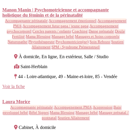
Manon Manin | Psychomotricienne et accompagnante
holistique du féminin et de la périnatalité
Accompagnante périnatale
Accompagnement émotionnel
Accompagnement
PMA
Accompagnement futur papa / jeune papa
Accompagnement
psychocorporel
Cercles parents / enfants
Coaching
Danse prénatale
Doula
Fertilité
Mama Blessing
Massage bébé
Massages et Soins corporels
Naturopathe
Phytothérapeute
Psychomotricien(ne)
Soin Rebozo
Soutien
Allaitement
SPM - Syndrome Prémenstruel
À domicile, En ligne, En extérieur, Salle / Studio
Saint-Herblain
44 - Loire-atlantique, 49 - Maine-et-loire, 85 - Vendée
Voir la fiche
Laura Morice
Accompagnante périnatale
Accompagnement PMA
Acupression
Bain
enveloppé bébé
Bébé Signes
Mama Blessing
Massage bébé
Massage prénatal /
postnatal
Soutien Allaitement
Cabinet, À domicile