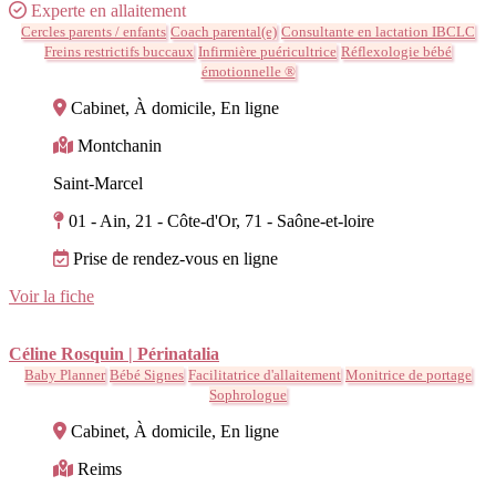
Experte en allaitement
Cercles parents / enfants
Coach parental(e)
Consultante en lactation IBCLC
Freins restrictifs buccaux
Infirmière puéricultrice
Réflexologie bébé
émotionnelle ®
Cabinet, À domicile, En ligne
Montchanin
Saint-Marcel
01 - Ain, 21 - Côte-d'Or, 71 - Saône-et-loire
Prise de rendez-vous en ligne
Voir la fiche
Céline Rosquin | Périnatalia
Baby Planner
Bébé Signes
Facilitatrice d'allaitement
Monitrice de portage
Sophrologue
Cabinet, À domicile, En ligne
Reims