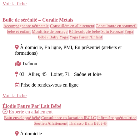
Voir la fiche
Bulle de sérénité – Coralie Metais
Accompagnante périnatale
Conseillère en allaitement
Consultante en sommeil
bébé et enfant
Monitrice de portage
Réflexologie bébé
Soin Rebozo
Yoga
bébé / Baby Yoga
Yoga Parent/Enfant
À domicile, En ligne, PMI, En présentiel (ateliers et
formations)
Traînou
03 - Allier, 45 - Loiret, 71 - Saône-et-loire
Prise de rendez-vous en ligne
Voir la fiche
Élodie Faure Par’Lait Bébé
Experte en allaitement
Bain enveloppé bébé
Consultante en lactation IBCLC
Infirmière puéricultrice
Soutien Allaitement
Thalasso Bain Bébé ®
À domicile