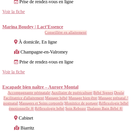
Prise de rendez-vous en ligne
Voir la fiche
Marina Boudey | Lact’Essence
Conseillère en allaitement
À domicile, En ligne
Champagne-en-Valromey
Prise de rendez-vous en ligne
Voir la fiche
Escapade bien naître – Aurore Montal
Accompagnante périnatale
Auxiliaire de puériculture
Bébé Signes
Doula
Facilitatrice d'allaitement
Massage bébé
Massage bien-être
Massage prénatal /
postnatal
Massages et Soins corporels
Monitrice de portage
Réflexologie bébé
émotionnelle ®
Réflexologie bébé
Soin Rebozo
Thalasso Bain Bébé ®
Cabinet
Biarritz