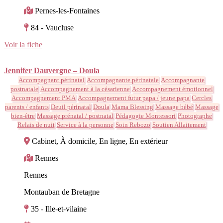
Pernes-les-Fontaines
84 - Vaucluse
Voir la fiche
Jennifer Dauvergne – Doula
Accompagnant périnatal
Accompagnante périnatale
Accompagnante
postnatale
Accompagnement à la césarienne
Accompagnement émotionnel
Accompagnement PMA
Accompagnement futur papa / jeune papa
Cercles
parents / enfants
Deuil périnatal
Doula
Mama Blessing
Massage bébé
Massage
bien-être
Massage prénatal / postnatal
Pédagogie Montessori
Photographe
Relais de nuit
Service à la personne
Soin Rebozo
Soutien Allaitement
Cabinet, À domicile, En ligne, En extérieur
Rennes
Rennes
Montauban de Bretagne
35 - Ille-et-vilaine