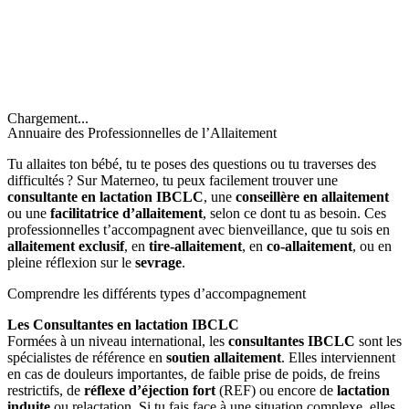
Chargement...
Annuaire des Professionnelles de l’Allaitement
Tu allaites ton bébé, tu te poses des questions ou tu traverses des
difficultés ? Sur Materneo, tu peux facilement trouver une
consultante en lactation IBCLC
, une
conseillère en allaitement
ou une
facilitatrice d’allaitement
, selon ce dont tu as besoin. Ces
professionnelles t’accompagnent avec bienveillance, que tu sois en
allaitement exclusif
, en
tire-allaitement
, en
co-allaitement
, ou en
pleine réflexion sur le
sevrage
.
Comprendre les différents types d’accompagnement
Les Consultantes en lactation IBCLC
Formées à un niveau international, les
consultantes IBCLC
sont les
spécialistes de référence en
soutien allaitement
. Elles interviennent
en cas de douleurs importantes, de faible prise de poids, de freins
restrictifs, de
réflexe d’éjection fort
(REF) ou encore de
lactation
induite
ou relactation. Si tu fais face à une situation complexe, elles