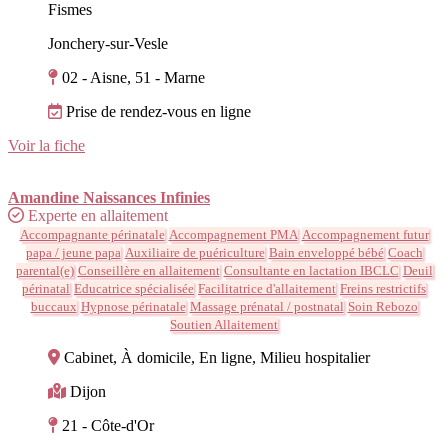
Fismes
Jonchery-sur-Vesle
02 - Aisne, 51 - Marne
Prise de rendez-vous en ligne
Voir la fiche
Amandine Naissances Infinies
Experte en allaitement
Accompagnante périnatale
Accompagnement PMA
Accompagnement futur
papa / jeune papa
Auxiliaire de puériculture
Bain enveloppé bébé
Coach
parental(e)
Conseillère en allaitement
Consultante en lactation IBCLC
Deuil
périnatal
Educatrice spécialisée
Facilitatrice d'allaitement
Freins restrictifs
buccaux
Hypnose périnatale
Massage prénatal / postnatal
Soin Rebozo
Soutien Allaitement
Cabinet, À domicile, En ligne, Milieu hospitalier
Dijon
21 - Côte-d'Or