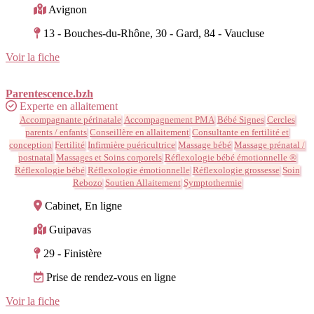
Avignon
13 - Bouches-du-Rhône, 30 - Gard, 84 - Vaucluse
Voir la fiche
Parentescence.bzh
Experte en allaitement
Accompagnante périnatale
Accompagnement PMA
Bébé Signes
Cercles
parents / enfants
Conseillère en allaitement
Consultante en fertilité et
conception
Fertilité
Infirmière puéricultrice
Massage bébé
Massage prénatal /
postnatal
Massages et Soins corporels
Réflexologie bébé émotionnelle ®
Réflexologie bébé
Réflexologie émotionnelle
Réflexologie grossesse
Soin
Rebozo
Soutien Allaitement
Symptothermie
Cabinet, En ligne
Guipavas
29 - Finistère
Prise de rendez-vous en ligne
Voir la fiche