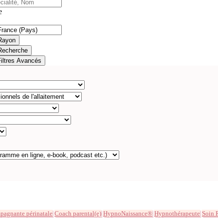
e
Rayon
Recherche
Filtres Avancés
agnante périnatale
Coach parental(e)
HypnoNaissance®
Hypnothérapeute
Soin 