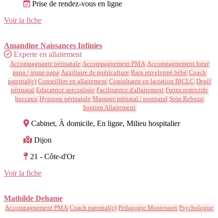
Prise de rendez-vous en ligne
Voir la fiche
Amandine Naissances Infinies
Experte en allaitement
Accompagnante périnatale
Accompagnement PMA
Accompagnement futur
papa / jeune papa
Auxiliaire de puériculture
Bain enveloppé bébé
Coach
parental(e)
Conseillère en allaitement
Consultante en lactation IBCLC
Deuil
périnatal
Educatrice spécialisée
Facilitatrice d'allaitement
Freins restrictifs
buccaux
Hypnose périnatale
Massage prénatal / postnatal
Soin Rebozo
Soutien Allaitement
Cabinet, À domicile, En ligne, Milieu hospitalier
Dijon
21 - Côte-d'Or
Voir la fiche
Mathilde Dehame
Accompagnement PMA
Coach parental(e)
Pédagogie Montessori
Psychologue