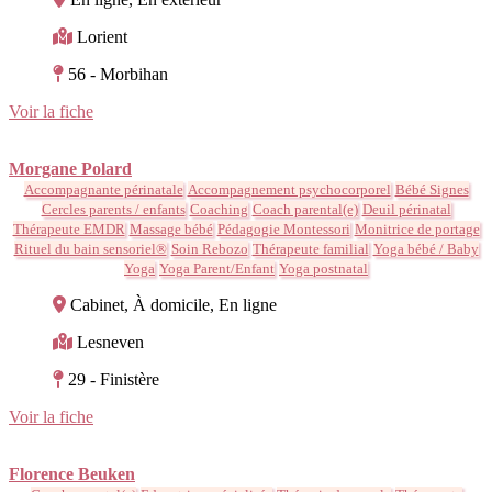
Lorient
56 - Morbihan
Voir la fiche
Morgane Polard
Accompagnante périnatale
Accompagnement psychocorporel
Bébé Signes
Cercles parents / enfants
Coaching
Coach parental(e)
Deuil périnatal
Thérapeute EMDR
Massage bébé
Pédagogie Montessori
Monitrice de portage
Rituel du bain sensoriel®
Soin Rebozo
Thérapeute familial
Yoga bébé / Baby
Yoga
Yoga Parent/Enfant
Yoga postnatal
Cabinet, À domicile, En ligne
Lesneven
29 - Finistère
Voir la fiche
Florence Beuken