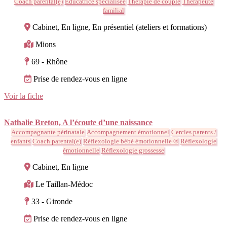
Coach parental(e)
Educatrice spécialisée
Thérapie de couple
Thérapeute
familial
Cabinet, En ligne, En présentiel (ateliers et formations)
Mions
69 - Rhône
Prise de rendez-vous en ligne
Voir la fiche
Nathalie Breton, A l’écoute d’une naissance
Accompagnante périnatale
Accompagnement émotionnel
Cercles parents /
enfants
Coach parental(e)
Réflexologie bébé émotionnelle ®
Réflexologie
émotionnelle
Réflexologie grossesse
Cabinet, En ligne
Le Taillan-Médoc
33 - Gironde
Prise de rendez-vous en ligne