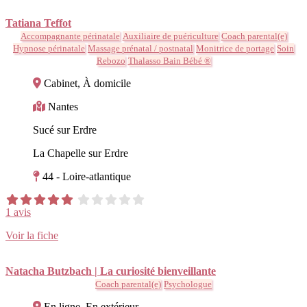
Tatiana Teffot
Accompagnante périnatale
Auxiliaire de puériculture
Coach parental(e)
Hypnose périnatale
Massage prénatal / postnatal
Monitrice de portage
Soin
Rebozo
Thalasso Bain Bébé ®
Cabinet, À domicile
Nantes
Sucé sur Erdre
La Chapelle sur Erdre
44 - Loire-atlantique
1 avis
Voir la fiche
Natacha Butzbach | La curiosité bienveillante
Coach parental(e)
Psychologue
En ligne, En extérieur