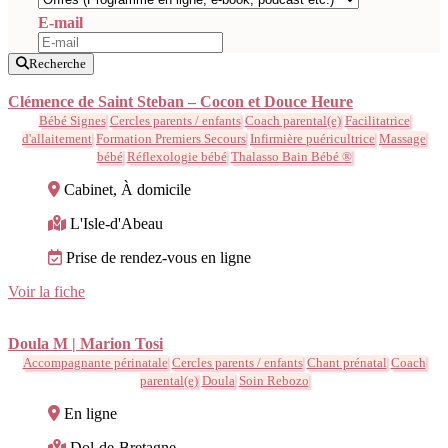
E-mail
Recherche
Clémence de Saint Steban – Cocon et Douce Heure
Bébé Signes
Cercles parents / enfants
Coach parental(e)
Facilitatrice
d'allaitement
Formation Premiers Secours
Infirmière puéricultrice
Massage
bébé
Réflexologie bébé
Thalasso Bain Bébé ®
Cabinet, À domicile
L'Isle-d'Abeau
Prise de rendez-vous en ligne
Voir la fiche
Doula M | Marion Tosi
Accompagnante périnatale
Cercles parents / enfants
Chant prénatal
Coach
parental(e)
Doula
Soin Rebozo
En ligne
Dol-de-Bretagne