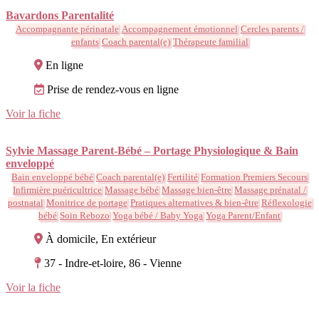
Bavardons Parentalité
Accompagnante périnatale
Accompagnement émotionnel
Cercles parents /
enfants
Coach parental(e)
Thérapeute familial
En ligne
Prise de rendez-vous en ligne
Voir la fiche
Sylvie Massage Parent-Bébé – Portage Physiologique & Bain
enveloppé
Bain enveloppé bébé
Coach parental(e)
Fertilité
Formation Premiers Secours
Infirmière puéricultrice
Massage bébé
Massage bien-être
Massage prénatal /
postnatal
Monitrice de portage
Pratiques alternatives & bien-être
Réflexologie
bébé
Soin Rebozo
Yoga bébé / Baby Yoga
Yoga Parent/Enfant
À domicile, En extérieur
37 - Indre-et-loire, 86 - Vienne
Voir la fiche