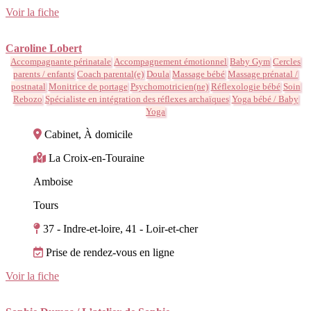
Voir la fiche
Caroline Lobert
Accompagnante périnatale
Accompagnement émotionnel
Baby Gym
Cercles
parents / enfants
Coach parental(e)
Doula
Massage bébé
Massage prénatal /
postnatal
Monitrice de portage
Psychomotricien(ne)
Réflexologie bébé
Soin
Rebozo
Spécialiste en intégration des réflexes archaïques
Yoga bébé / Baby
Yoga
Cabinet, À domicile
La Croix-en-Touraine
Amboise
Tours
37 - Indre-et-loire, 41 - Loir-et-cher
Prise de rendez-vous en ligne
Voir la fiche