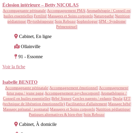
Éclosion intérieure – Betty NICOLAS
Accompagnante périnatale
Accompagnement PMA
Aromathérapie / Conseil en
huiles essentielles
Fertilité
Massages et Soins corporels
Naturopathe
Nutrition
pédiatrique
Phytothérapeute
Soin Rebozo
Sophrologue
SPM - Syndrome
Prémenstruel
Cabinet, En ligne
Ollainville
91 - Essonne
Voir la fiche
Isabelle BENITO
Accompagnante périnatale
Accompagnement émotionnel
Accompagnement
futur papa / jeune papa
Accompagnement psychocorporel
Aromathérapie /
Conseil en huiles essentielles
Bébé Signes
Cercles parents / enfants
Doula
EFT
(technique de libération émotionnelle)
Facilitatrice d'allaitement
Massage bébé
Massage prénatal / postnatal
Massages et Soins corporels
Nutrition pédiatrique
Pratiques alternatives & bien-être
Soin Rebozo
Cabinet, À domicile