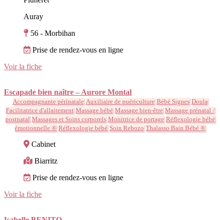
Auray
56 - Morbihan
Prise de rendez-vous en ligne
Voir la fiche
Escapade bien naître – Aurore Montal
Accompagnante périnatale
Auxiliaire de puériculture
Bébé Signes
Doula
Facilitatrice d'allaitement
Massage bébé
Massage bien-être
Massage prénatal /
postnatal
Massages et Soins corporels
Monitrice de portage
Réflexologie bébé
émotionnelle ®
Réflexologie bébé
Soin Rebozo
Thalasso Bain Bébé ®
Cabinet
Biarritz
Prise de rendez-vous en ligne
Voir la fiche
Isabelle BENITO