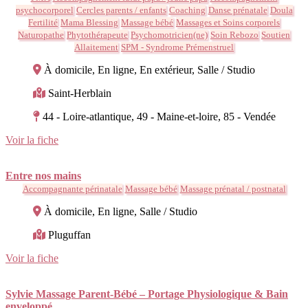
psychocorporel
Cercles parents / enfants
Coaching
Danse prénatale
Doula
Fertilité
Mama Blessing
Massage bébé
Massages et Soins corporels
Naturopathe
Phytothérapeute
Psychomotricien(ne)
Soin Rebozo
Soutien
Allaitement
SPM - Syndrome Prémenstruel
À domicile, En ligne, En extérieur, Salle / Studio
Saint-Herblain
44 - Loire-atlantique, 49 - Maine-et-loire, 85 - Vendée
Voir la fiche
Entre nos mains
Accompagnante périnatale
Massage bébé
Massage prénatal / postnatal
À domicile, En ligne, Salle / Studio
Pluguffan
Voir la fiche
Sylvie Massage Parent-Bébé – Portage Physiologique & Bain
enveloppé