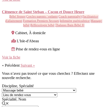
Clémence de Saint Steban – Cocon et Douce Heure
Bébé Signes
Cercles parents / enfants
Coach parental(e)
Facilitatrice
d'allaitement
Formation Premiers Secours
Infirmière puéricultrice
Massage
bébé
Réflexologie bébé
Thalasso Bain Bébé ®
Cabinet, À domicile
L'Isle-d'Abeau
Prise de rendez-vous en ligne
Voir la fiche
« Précédent
Suivant »
Vous n’avez pas trouvé ce que vous cherchez ? Effectuez une
nouvelle recherche.
Discipline, Spécialité
Spécialité, Nom