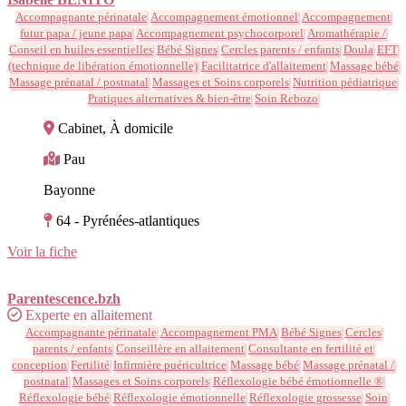
Accompagnante périnatale
Accompagnement émotionnel
Accompagnement
futur papa / jeune papa
Accompagnement psychocorporel
Aromathérapie /
Conseil en huiles essentielles
Bébé Signes
Cercles parents / enfants
Doula
EFT
(technique de libération émotionnelle)
Facilitatrice d'allaitement
Massage bébé
Massage prénatal / postnatal
Massages et Soins corporels
Nutrition pédiatrique
Pratiques alternatives & bien-être
Soin Rebozo
Cabinet, À domicile
Pau
Bayonne
64 - Pyrénées-atlantiques
Voir la fiche
Parentescence.bzh
Experte en allaitement
Accompagnante périnatale
Accompagnement PMA
Bébé Signes
Cercles
parents / enfants
Conseillère en allaitement
Consultante en fertilité et
conception
Fertilité
Infirmière puéricultrice
Massage bébé
Massage prénatal /
postnatal
Massages et Soins corporels
Réflexologie bébé émotionnelle ®
Réflexologie bébé
Réflexologie émotionnelle
Réflexologie grossesse
Soin