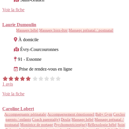
Voir la fiche
Laurie Dumoulin
Massage bébé
Massage bien-être
Massage prénatal / postnatal
À domicile
Évry-Courcouronnes
91 - Essonne
Prise de rendez-vous en ligne
1 avis
Voir la fiche
Caroline Lobert
Accompagnante périnatale
Accompagnement émotionnel
Baby Gym
Cercles
parents / enfants
Coach parental(e)
Doula
Massage bébé
Massage prénatal /
postnatal
Monitrice de portage
Psychomotricien(ne)
Réflexologie bébé
Soin