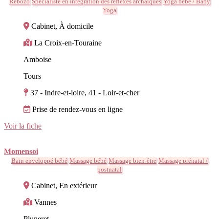
Rebozo
Spécialiste en intégration des réflexes archaïques
Yoga bébé / Baby
Yoga
Cabinet, À domicile
La Croix-en-Touraine
Amboise
Tours
37 - Indre-et-loire, 41 - Loir-et-cher
Prise de rendez-vous en ligne
Voir la fiche
Momensoi
Bain enveloppé bébé
Massage bébé
Massage bien-être
Massage prénatal /
postnatal
Cabinet, En extérieur
Vannes
Pluneret