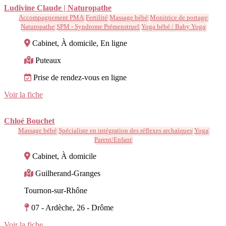
Ludivine Claude | Naturopathe
Accompagnement PMA
Fertilité
Massage bébé
Monitrice de portage
Naturopathe
SPM - Syndrome Prémenstruel
Yoga bébé / Baby Yoga
Cabinet, À domicile, En ligne
Puteaux
Prise de rendez-vous en ligne
Voir la fiche
Chloé Bouchet
Massage bébé
Spécialiste en intégration des réflexes archaïques
Yoga
Parent/Enfant
Cabinet, À domicile
Guilherand-Granges
Tournon-sur-Rhône
07 - Ardèche, 26 - Drôme
Voir la fiche