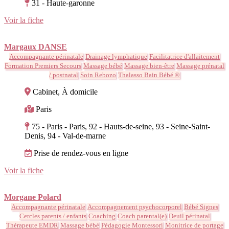
31 - Haute-garonne
Voir la fiche
Margaux DANSE
Accompagnante périnatale
Drainage lymphatique
Facilitatrice d'allaitement
Formation Premiers Secours
Massage bébé
Massage bien-être
Massage prénatal
/ postnatal
Soin Rebozo
Thalasso Bain Bébé ®
Cabinet, À domicile
Paris
75 - Paris - Paris, 92 - Hauts-de-seine, 93 - Seine-Saint-
Denis, 94 - Val-de-marne
Prise de rendez-vous en ligne
Voir la fiche
Morgane Polard
Accompagnante périnatale
Accompagnement psychocorporel
Bébé Signes
Cercles parents / enfants
Coaching
Coach parental(e)
Deuil périnatal
Thérapeute EMDR
Massage bébé
Pédagogie Montessori
Monitrice de portage