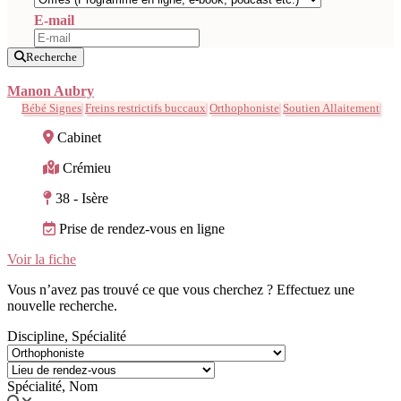
E-mail
Recherche
Manon Aubry
Bébé Signes
Freins restrictifs buccaux
Orthophoniste
Soutien Allaitement
Cabinet
Crémieu
38 - Isère
Prise de rendez-vous en ligne
Voir la fiche
Vous n’avez pas trouvé ce que vous cherchez ? Effectuez une
nouvelle recherche.
Discipline, Spécialité
Spécialité, Nom